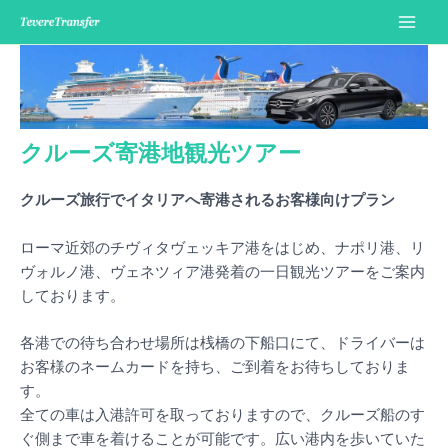
内
容
Main
を
Men
ス
キ
ッ
クルーズ寄港地観光ツアー
プ
クルーズ旅行でイタリアへ寄港されるお客様向けプラン
ローマ近郊のチヴィタヴェッキア港をはじめ、ナポリ港、リ
ヴォルノ港、ヴェネツィア港発着の一日観光ツアーをご案内
しております。
各港での待ち合わせ場所は桟橋の下船口にて、ドライバーは
お客様のネームカードを持ち、ご到着をお待ちしておりま
す。
全ての車は入港許可を取っておりますので、クルーズ船のす
ぐ側まで車を着けることが可能です。広い港内を歩いていた