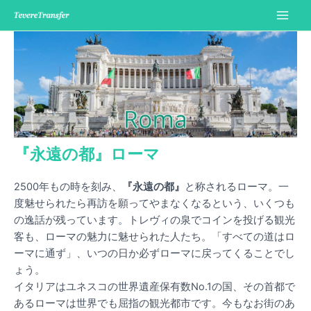
内
容
Main
を
Men
ス
キ
ッ
プ
『永遠の都』ローマ
2500年もの時を刻み、
『永遠の都』
と称されるローマ。一
度魅せられたら再訪を願ってやまなくなるという、いくつも
の逸話が残っています。トレヴィの泉でコインを投げる観光
客も、ローマの魅力に魅せられた人たち。「すべての道はロ
ーマに通ず」、いつの日か必ずローマに戻ってくることでし
ょう。
イタリアはユネスコの世界遺産保有数No.1の国、その首都で
あるローマは世界でも屈指の観光都市です。今もなお街のあ