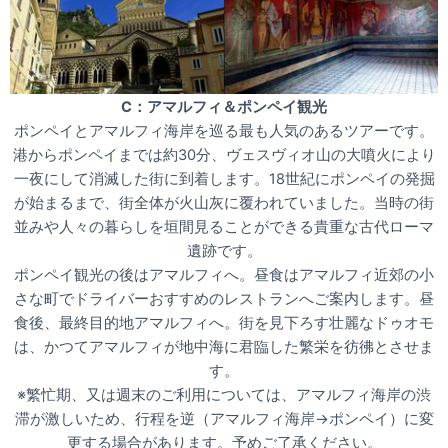
C：アマルフィ＆ポンペイ観光
ポンペイとアマルフィ海岸を巡る最も人気のあるツアーです。
港からポンペイまでは約30分、ヴェスヴィオ山の大噴火により
一夜にして消滅した街に到着します。18世紀にポンペイの発掘
が始まるまで、街全体が火山灰に覆われていました。当時の街
並みや人々の暮らしを垣間見ることができる貴重な古代ローマ
遺跡です。
ポンペイ観光の後はアマルフィへ。昼食はアマルフィ近郊の小
さな町でドライバーおすすめのレストランへご案内します。昼
食後、最終目的地アマルフィへ。街を見下ろす壮麗なドゥオモ
は、かつてアマルフィが地中海に君臨した繁栄を彷彿とさせま
す。
※繁忙期、又は週末のご利用については、アマルフィ海岸の渋
滞が激しいため、行程を逆（アマルフィ海岸→ポンペイ）に変
更する場合があります。予めご了承ください。