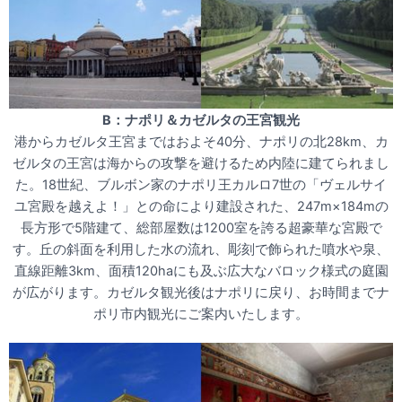
B：ナポリ＆カゼルタの王宮観光
港からカゼルタ王宮まではおよそ40分、ナポリの北28km、カ
ゼルタの王宮は海からの攻撃を避けるため内陸に建てられまし
た。18世紀、ブルボン家のナポリ王カルロ7世の「ヴェルサイ
ユ宮殿を越えよ！」との命により建設された、247m×184mの
長方形で5階建て、総部屋数は1200室を誇る超豪華な宮殿で
す。丘の斜面を利用した水の流れ、彫刻で飾られた噴水や泉、
直線距離3km、面積120haにも及ぶ広大なバロック様式の庭園
が広がります。カゼルタ観光後はナポリに戻り、お時間までナ
ポリ市内観光にご案内いたします。