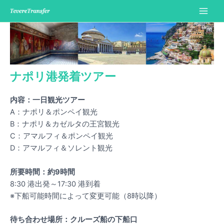
内
容
Main
を
Men
ス
キ
ッ
ナポリ港発着ツアー
プ
内容：一日観光ツアー
A：ナポリ＆ポンペイ観光
B：ナポリ＆カゼルタの王宮観光
C：アマルフィ＆ポンペイ観光
D：アマルフィ＆ソレント観光
所要時間：約9時間
8:30 港出発～17:30 港到着
※下船可能時間によって変更可能（8時以降）
待ち合わせ場所：クルーズ船の下船口